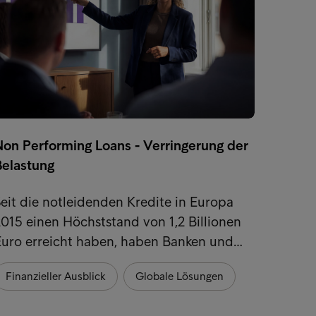
Non Performing Loans - Verringerung der
Die wa
Belastung
Kredi
eit die notleidenden Kredite in Europa
Da sic
015 einen Höchststand von 1,2 Billionen
europ
Euro erreicht haben, haben Banken und…
künstl
Finanzieller Ausblick
Globale Lösungen
Finan