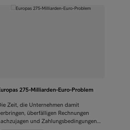
Europas 275-Milliarden-Euro-Problem
Unter
Die Zeit, die Unternehmen damit
Die U
erbringen, überfälligen Rechnungen
ist zu
nachzujagen und Zahlungsbedingungen…
da der