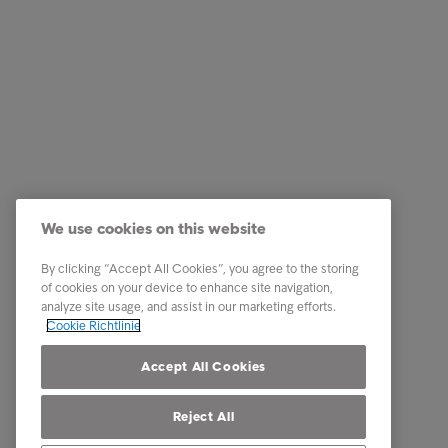
Business Lösungen
Quick Li
Services
Karriere
We use cookies on this website
Branchen
News
By clicking “Accept All Cookies”, you agree to the storing
Reports & Insights
Business
of cookies on your device to enhance site navigation,
analyze site usage, and assist in our marketing efforts.
Über Intrum
Cookie Richtlinie
Our locations
Accept All Cookies
Reject All