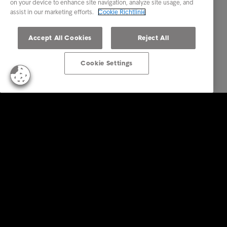
on your device to enhance site navigation, analyze site usage, and
assist in our marketing efforts.
Cookie Richtlinie
Accept All Cookies
Reject All
Cookie Settings
KonsumentInnen
Zahlungserinnerung erhalten?
Tipps & Ratschläge