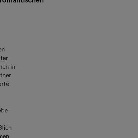
en
ter
hen in
rtner
arte
ebe
ßlich
hmen