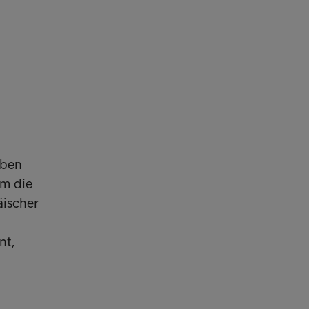
aben
um die
äischer
nt,