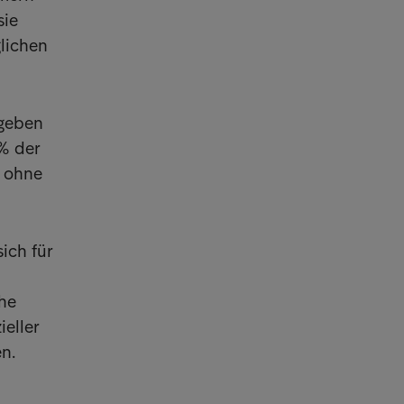
sie
glichen
 geben
% der
e ohne
ich für
che
ieller
n.