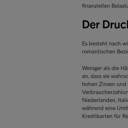
finanziellen Belas
Der Druc
Es besteht nach w
romantischen Bezi
Weniger als die H
an, dass sie wahr
hohen Zinsen und d
Verbraucherzahlun
Niederlanden, Ital
während eine Umf
Kreditkarten für R