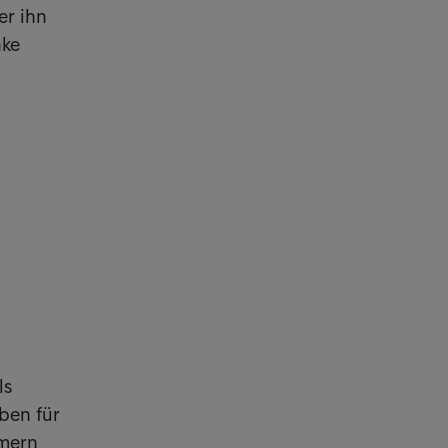
er ihn
nke
ls
ben für
mern