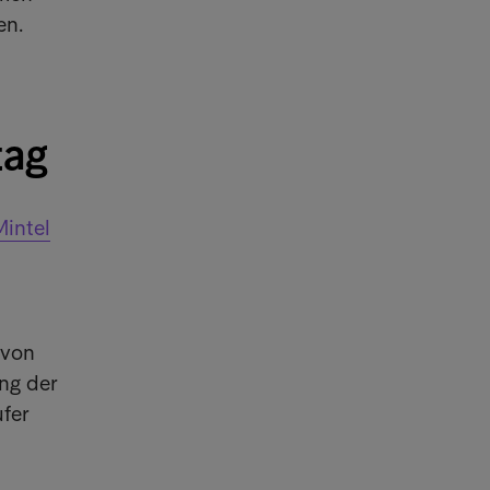
en.
tag
Mintel
 von
ng der
fer