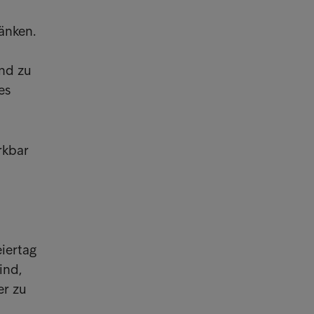
änken.
end zu
es
rkbar
eiertag
ind,
er zu