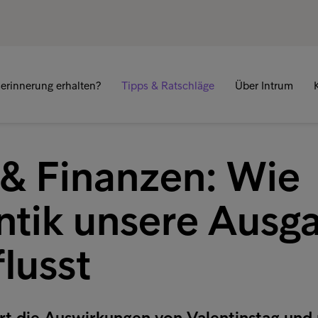
erinnerung erhalten?
Tipps & Ratschläge
Über Intrum
 & Finanzen: Wie
tik unsere Ausg
lusst
ert die Auswirkungen von Valentinstag und