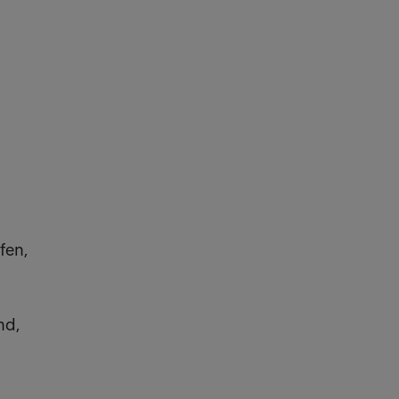
fen,
nd,