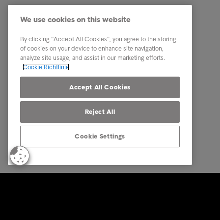
Services
Karriere
We use cookies on this website
Branchen
News
By clicking “Accept All Cookies”, you agree to the storing
Reports & Insights
Business
of cookies on your device to enhance site navigation,
analyze site usage, and assist in our marketing efforts.
Über Intrum
Cookie Richtlinie
Our locations
Accept All Cookies
Reject All
Cookie Settings
© Intrum 2026
Datenschu