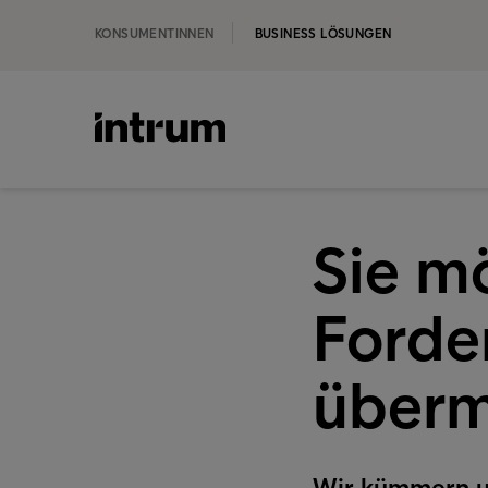
KONSUMENTINNEN
BUSINESS LÖSUNGEN
Sie m
Forde
überm
Wir kümmern un