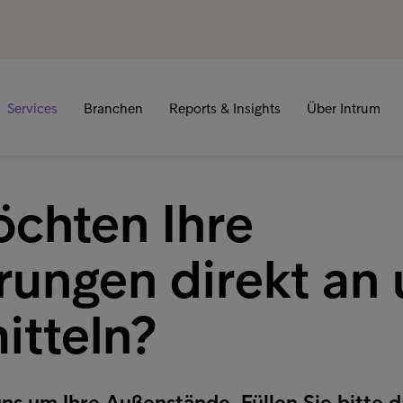
Services
Branchen
Reports & Insights
Über Intrum
öchten Ihre
rungen direkt an 
itteln?
s um Ihre Außenstände. Füllen Sie bitte d