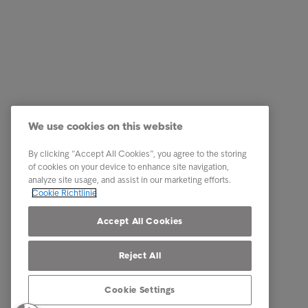
Business Lösungen
Quick Li
Services
Karriere
We use cookies on this website
Branchen
News
By clicking “Accept All Cookies”, you agree to the storing
Reports & Insights
Business
of cookies on your device to enhance site navigation,
analyze site usage, and assist in our marketing efforts.
Über Intrum
Cookie Richtlinie
Our locations
Accept All Cookies
Reject All
Cookie Settings
© Intrum 2026
Datenschu