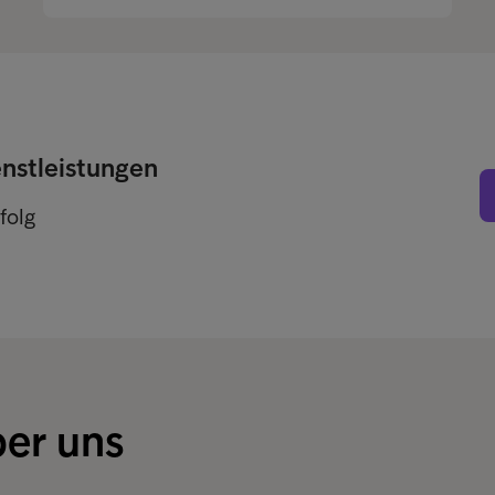
enstleistungen
folg
ber uns