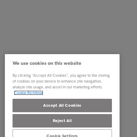
Business Lösungen
Quick Li
Services
Karriere
We use cookies on this website
Branchen
News
By clicking “Accept All Cookies”, you agree to the storing
Reports & Insights
Business
of cookies on your device to enhance site navigation,
analyze site usage, and assist in our marketing efforts.
Über Intrum
Cookie Richtlinie
Our locations
Accept All Cookies
Reject All
Cookie Settings