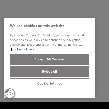
Business Lösungen
Quick Li
Services
Karriere
We use cookies on this website
Branchen
News
By clicking “Accept All Cookies”, you agree to the storing
Reports & Insights
Business
of cookies on your device to enhance site navigation,
analyze site usage, and assist in our marketing efforts.
Über Intrum
Cookie Richtlinie
Our locations
Accept All Cookies
Reject All
Cookie Settings
© Intrum 2026
Datenschu