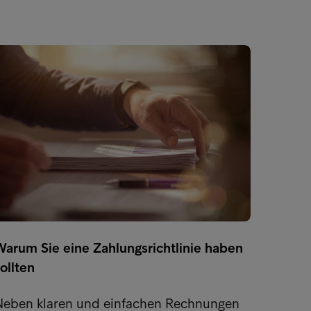
Erstel
Warum Sie eine Zahlungsrichtlinie haben
Die Au
ollten
vorher
überle
Neben klaren und einfachen Rechnungen