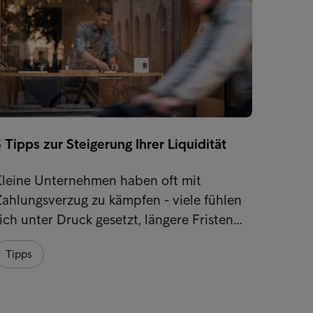
 Tipps zur Steigerung Ihrer Liquidität
Was so
Kleine Unternehmen haben oft mit
Es gib
ahlungsverzug zu kämpfen - viele fühlen
wie U
ich unter Druck gesetzt, längere Fristen…
Zahlun
Tipps
Tipps