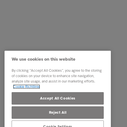
Business Lösungen
Quick Li
Services
Karriere
We use cookies on this website
Branchen
News
By clicking “Accept All Cookies”, you agree to the storing
Reports & Insights
Business
of cookies on your device to enhance site navigation,
analyze site usage, and assist in our marketing efforts.
Über Intrum
Cookie Richtlinie
Our locations
Accept All Cookies
Reject All
Cookie Settings