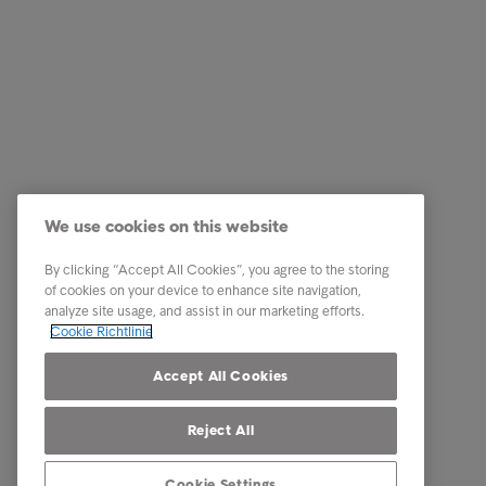
Business Lösungen
Quick Li
Services
Karriere
We use cookies on this website
Branchen
News
By clicking “Accept All Cookies”, you agree to the storing
Reports & Insights
Business
of cookies on your device to enhance site navigation,
analyze site usage, and assist in our marketing efforts.
Über Intrum
Cookie Richtlinie
Our locations
Accept All Cookies
Reject All
Cookie Settings