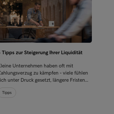
 Tipps zur Steigerung Ihrer Liquidität
Was so
Kleine Unternehmen haben oft mit
Es gib
ahlungsverzug zu kämpfen - viele fühlen
wie U
ich unter Druck gesetzt, längere Fristen…
Zahlun
Tipps
Tipps