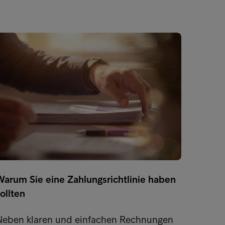
Erstel
Warum Sie eine Zahlungsrichtlinie haben
Die Au
ollten
vorher
überle
Neben klaren und einfachen Rechnungen