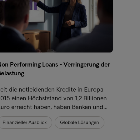
Non Performing Loans - Verringerung der
Die wa
Belastung
Kredi
eit die notleidenden Kredite in Europa
Da sic
015 einen Höchststand von 1,2 Billionen
europ
Euro erreicht haben, haben Banken und…
künstl
Finanzieller Ausblick
Globale Lösungen
Finan