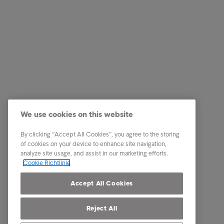
Business Lösungen
Quick Li
Services
Karriere
We use cookies on this website
Branchen
News
By clicking “Accept All Cookies”, you agree to the storing
Reports & Insights
Business
of cookies on your device to enhance site navigation,
analyze site usage, and assist in our marketing efforts.
Über Intrum
Cookie Richtlinie
Our locations
Accept All Cookies
Reject All