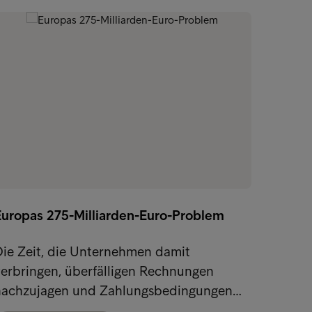
Europas 275-Milliarden-Euro-Problem
Unter
Die Zeit, die Unternehmen damit
Die U
erbringen, überfälligen Rechnungen
ist zu
nachzujagen und Zahlungsbedingungen…
da der